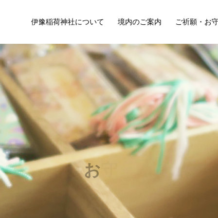
伊豫稲荷神社について
境内のご案内
ご祈願・お
お
守
り