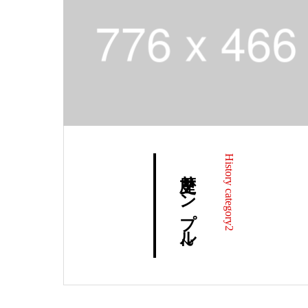
History category2
歴史サンプル2